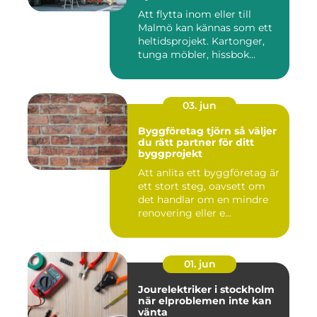
Att flytta inom eller till
Malmö kan kännas som ett
heltidsprojekt. Kartonger,
tunga möbler, hissbok...
03. jun
Byggföretag tjörn så väljer
du rätt partner för ditt
byggprojekt
Att anlita ett byggföretag är
ett stort steg, oavsett om
det handlar om en mindre
renovering eller e...
01. jun
Jourelektriker i stockholm
när elproblemen inte kan
vänta