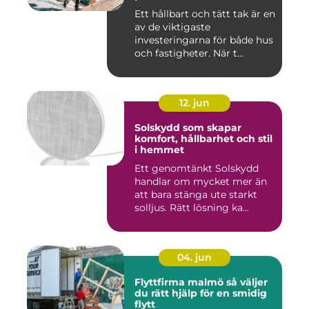
Ett hållbart och tätt tak är en
av de viktigaste
investeringarna för både hus
och fastigheter. När t...
12. jun
Solskydd som skapar
komfort, hållbarhet och stil
i hemmet
Ett genomtänkt Solskydd
handlar om mycket mer än
att bara stänga ute starkt
solljus. Rätt lösning ka...
04. jun
Flyttfirma malmö så väljer
du rätt hjälp för en smidig
flytt