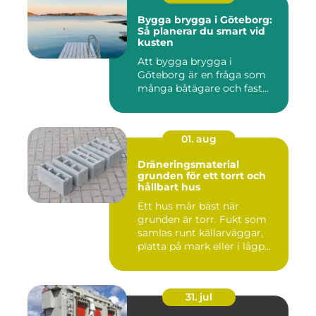
Bygga brygga i Göteborg:
Så planerar du smart vid
kusten
Att bygga brygga i
Göteborg är en fråga som
många båtägare och fast...
01. aug
Dräneringsmaterial
grunden för ett torrt och
hållbart hus
Ett hus mår bäst när
grunden är torr. Fukt som
samlas runt källarväggar,
platta på mark eller i lågp...
31. jul