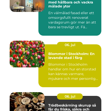
med hållbara och vackra
målade ytor
En välmålad fasad eller ett
omsorgsfullt renoverat
vardagsrum gör mer än att
bara se trevligt ut. Fä...
06. jul
Blommor i Stockholm: En
levande stad i färg
Blommor i Stockholm
handlar om hur en storstad
kan kännas varmare,
mjukare och mer personlig
ge...
06. jul
Trädbeskärning skurup så
får du friska, säkra och