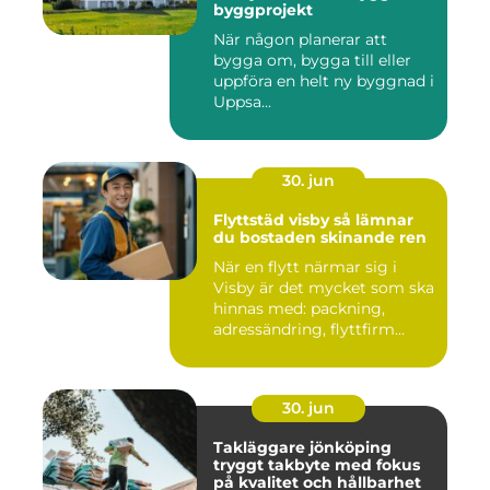
byggprojekt
När någon planerar att
bygga om, bygga till eller
uppföra en helt ny byggnad i
Uppsa...
30. jun
Flyttstäd visby så lämnar
du bostaden skinande ren
När en flytt närmar sig i
Visby är det mycket som ska
hinnas med: packning,
adressändring, flyttfirm...
30. jun
Takläggare jönköping
tryggt takbyte med fokus
på kvalitet och hållbarhet