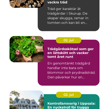
vackra träd
Träd ger karaktär åt
trädgårdar i Skurup. De
skapar skugga, ramar in
tomten och kan bli en
tillgång ...
02. jul
Trädgårdsskötsel som ger
en lättskött och vacker
tomt året runt
En genomtänkt trädgård
handlar inte bara om
blommor och prydnadsträd.
Den påverkar hur en
fastighet ...
02. jul
Kontrollansvarig i Uppsala:
En nyckelroll för trygga