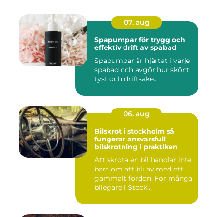
07. aug
Spapumpar för trygg och
effektiv drift av spabad
Spapumpar är hjärtat i varje
spabad och avgör hur skönt,
tyst och driftsäke...
06. aug
Bilskrot i stockholm så
fungerar ansvarsfull
bilskrotning i praktiken
Att skrota en bil handlar inte
bara om att bli av med ett
gammalt fordon. För många
bilegare i Stock...