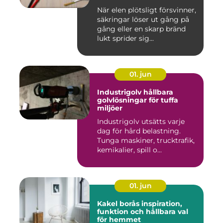
När elen plötsligt försvinner,
säkringar löser ut gång på
gång eller en skarp bränd
lukt sprider sig...
01. jun
Industrigolv hållbara
golvlösningar för tuffa
miljöer
Industrigolv utsätts varje
dag för hård belastning.
Tunga maskiner, trucktrafik,
kemikalier, spill o...
01. jun
Kakel borås inspiration,
funktion och hållbara val
för hemmet