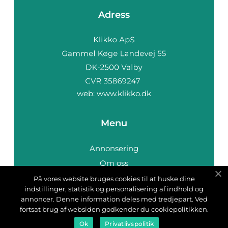
Adress
web:
www.klikko.dk
Menu
Annonsering
Om oss
Cookies
På vores website bruges cookies til at huske dine
indstillinger, statistik og personalisering af indhold og
Kontakta oss
annoncer. Denne information deles med tredjepart. Ved
Sitemap
fortsat brug af websiden godkender du cookiepolitikken.
Ok
Privatlivspolitik