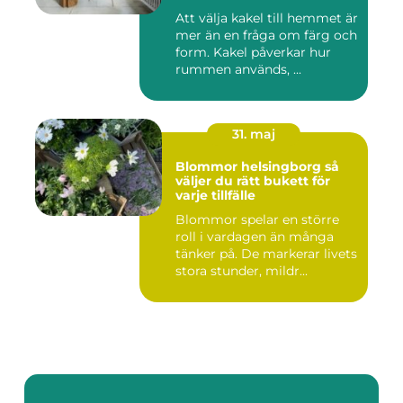
Att välja kakel till hemmet är
mer än en fråga om färg och
form. Kakel påverkar hur
rummen används, ...
31. maj
Blommor helsingborg så
väljer du rätt bukett för
varje tillfälle
Blommor spelar en större
roll i vardagen än många
tänker på. De markerar livets
stora stunder, mildr...