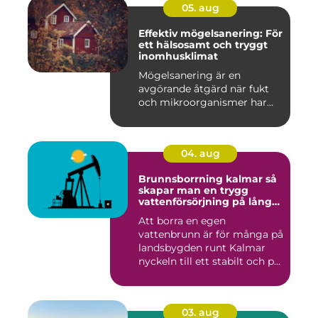
05. aug
Effektiv mögelsanering: För
ett hälsosamt och tryggt
inomhusklimat
Mögelsanering är en
avgörande åtgärd när fukt
och mikroorganismer har...
04. aug
Brunnsborrning kalmar så
skapar man en trygg
vattenförsörjning på lång
sikt
Att borra en egen
vattenbrunn är för många på
landsbygden runt Kalmar
nyckeln till ett stabilt och p...
03. aug