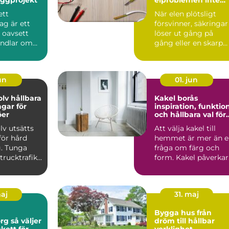
kan vänta
ett
När elen plötsligt
ag är ett
försvinner, säkringar
, oavsett
löser ut gång på
ndlar om
gång eller en skarp
 renovering
bränd lukt sprider
sig...
jun
01. jun
lbara
Kakel borås
ngar för
inspiration, funktio
öer
och hållbara val för
hemmet
lv utsätts
Att välja kakel till
för hård
hemmet är mer än e
g. Tunga
fråga om färg och
trucktrafik,
form. Kakel påverkar
spill o...
hur rummen använd
...
maj
31. maj
Bygga hus från
äljer
dröm till hållbar
kett för
verklighet