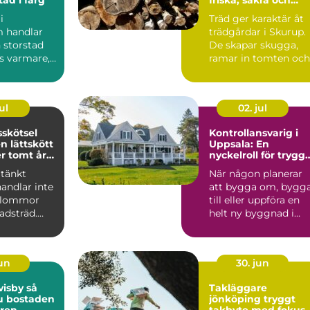
vackra träd
i
Träd ger karaktär åt
 handlar
trädgårdar i Skurup.
 storstad
De skapar skugga,
s varmare,
ramar in tomten och
och mer
kan bli en tillgång ...
e...
ul
02. jul
skötsel
Kontrollansvarig i
n lättskött
Uppsala: En
r tomt året
nyckelroll för trygg
byggprojekt
tänkt
När någon planerar
andlar inte
att bygga om, bygg
blommor
till eller uppföra en
adsträd.
helt ny byggnad i
kar hur en
Uppsa...
.
jun
30. jun
isby så
Takläggare
u bostaden
jönköping tryggt
 ren
takbyte med fokus