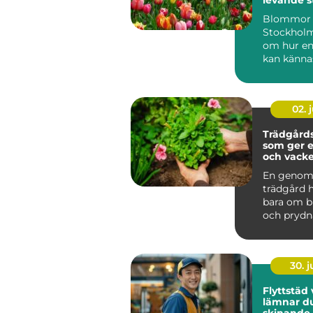
Blommor 
Stockholm
om hur en
kan känna
mjukare 
personlig g
02. j
Trädgårds
som ger e
och vacke
runt
En genom
trädgård h
bara om 
och prydn
Den påver
fastighet ..
30. 
Flyttstäd v
lämnar d
skinande