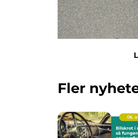
L
Fler nyhet
06. 
Bilskrot 
så funger
ansvarsful