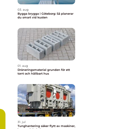
03. aug
Bygga brygga i Göteborg: Så planerar
du smart vid kusten
01. aug
Dräneringsmaterial grunden för ett
torrt och hållbart hus
31. jul
Tunghantering säker flytt av maskiner,