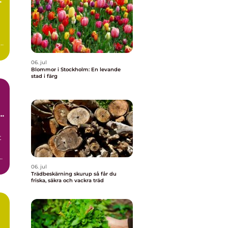
06. jul
Blommor i Stockholm: En levande
stad i färg
t
r
t
06. jul
Trädbeskärning skurup så får du
friska, säkra och vackra träd