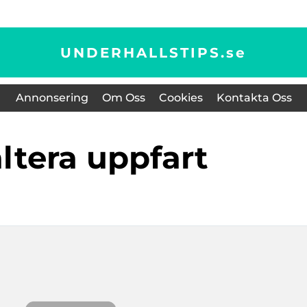
UNDERHALLSTIPS.
se
Annonsering
Om Oss
Cookies
Kontakta Oss
faltera uppfart