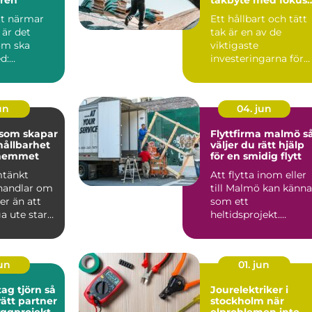
på kvalitet och
tt närmar
Ett hållbart och tätt
hållbarhet
 är det
tak är en av de
om ska
viktigaste
d:
investeringarna för
både hus och
ring,
fastigheter. När t...
un
04. jun
 som skapar
Flyttfirma malmö så
hållbarhet
väljer du rätt hjälp
i hemmet
för en smidig flytt
mtänkt
Att flytta inom eller
handlar om
till Malmö kan känna
r än att
som ett
a ute starkt
heltidsprojekt.
tt lösning
Kartonger, tunga
möbler, hissbok...
jun
01. jun
g tjörn så
Jourelektriker i
rätt partner
stockholm när
byggprojekt
elproblemen inte