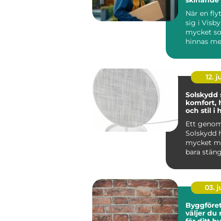
När en fly
sig i Visby
mycket s
hinnas me
packning,
adressänd
flyttfirm...
12. j
Solskydd
komfort, 
och stil 
Ett geno
Solskydd 
mycket me
bara stäng
solljus. Rä
ka...
03. 
Byggföreta
väljer du 
för ditt 