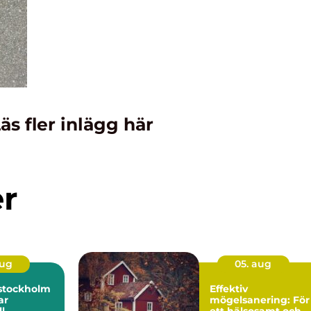
äs fler inlägg här
er
aug
05. aug
i stockholm
Effektiv
ar
mögelsanering: För
l
ett hälsosamt och