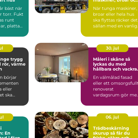
hela hus
r bäst när
När tunga maskiner,
 torr. Fukt
broar eller hela hus
s runt
ska flyttas räcker det
ar, platta
sällan med en vanlig
er i lågp...
kranbil. Utrymm...
ul
30. jul
 trygg
Måleri i skåne så
 rör, värme
lyckas du med
n
hållbara och vackra
målade ytor
n börjar
En välmålad fasad
lementen
eller ett omsorgsfull
 eller
renoverat
t ska
vardagsrum gör me
 blir VVS
än att bara se trevlig
y...
ut. Fä...
ul
06. jul
i
Trädbeskärning
m: En
skurup så får du
tad i färg
friska, säkra och