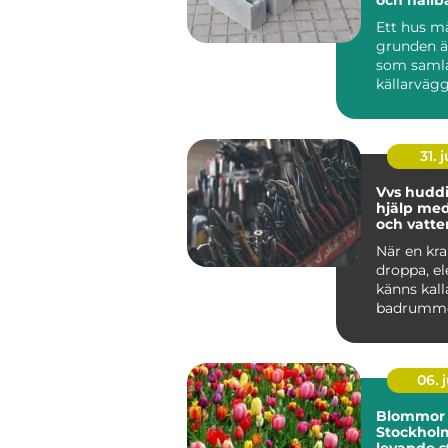
Ett hus må
grunden är
som samla
källarvägg
på mark ell
31. j
Vvs huddinge
hjälp med
och vatte
När en kra
droppa, e
känns kalla
badrumme
byggas om
plötsligt m
06. j
Blommor 
Stockhol
levande s