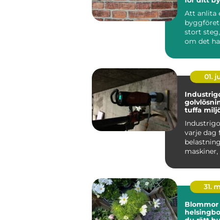
Att anlita 
byggföret
stort steg
om det ha
en mindre
eller e...
01. 
Industrigolv hål
golvlösni
tuffa milj
Industrigo
varje dag 
belastnin
maskiner, 
kemikalier, 
31. 
Blommor
helsingborg så v
du rätt bu