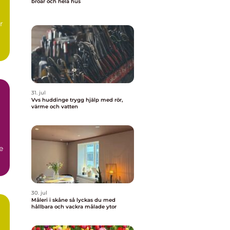
broar och hela hus
r
31. jul
Vvs huddinge trygg hjälp med rör,
värme och vatten
a
e
30. jul
Måleri i skåne så lyckas du med
hållbara och vackra målade ytor
h