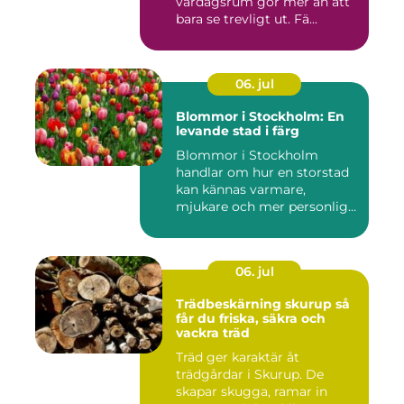
vardagsrum gör mer än att
bara se trevligt ut. Fä...
06. jul
Blommor i Stockholm: En
levande stad i färg
Blommor i Stockholm
handlar om hur en storstad
kan kännas varmare,
mjukare och mer personlig
ge...
06. jul
Trädbeskärning skurup så
får du friska, säkra och
vackra träd
Träd ger karaktär åt
trädgårdar i Skurup. De
skapar skugga, ramar in