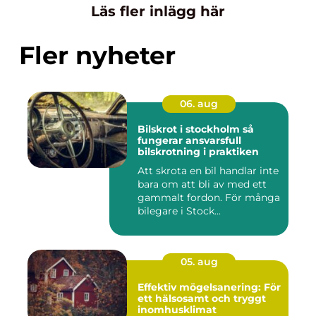
Läs fler inlägg här
Fler nyheter
06. aug
Bilskrot i stockholm så
fungerar ansvarsfull
bilskrotning i praktiken
Att skrota en bil handlar inte
bara om att bli av med ett
gammalt fordon. För många
bilegare i Stock...
05. aug
Effektiv mögelsanering: För
ett hälsosamt och tryggt
inomhusklimat