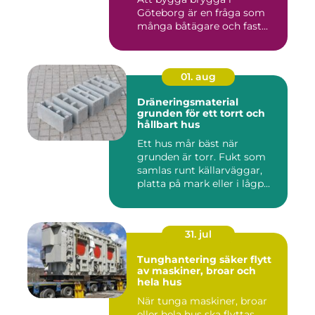
Göteborg är en fråga som
många båtägare och fast...
01. aug
Dräneringsmaterial
grunden för ett torrt och
hållbart hus
Ett hus mår bäst när
grunden är torr. Fukt som
samlas runt källarväggar,
platta på mark eller i lågp...
31. jul
Tunghantering säker flytt
av maskiner, broar och
hela hus
När tunga maskiner, broar
eller hela hus ska flyttas