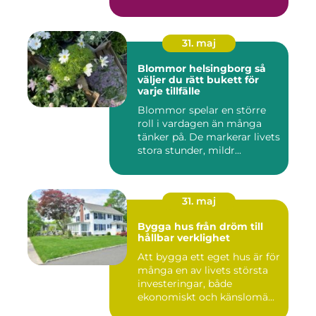
31. maj
Blommor helsingborg så
väljer du rätt bukett för
varje tillfälle
Blommor spelar en större
roll i vardagen än många
tänker på. De markerar livets
stora stunder, mildr...
31. maj
Bygga hus från dröm till
hållbar verklighet
Att bygga ett eget hus är för
många en av livets största
investeringar, både
ekonomiskt och känslomä...