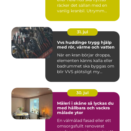
räcker det sällan med en
vanlig kranbil. Utrymm...
31. jul
Vvs huddinge trygg hjälp
med rör, värme och vatten
När en kran börjar droppa,
elementen känns kalla eller
badrummet ska byggas om
blir VVS plötsligt my...
30. jul
Måleri i skåne så lyckas du
med hållbara och vackra
målade ytor
En välmålad fasad eller ett
omsorgsfullt renoverat