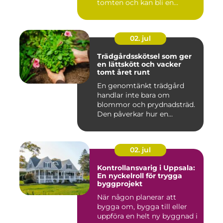
tomten och kan bli en
tillgång ...
02. jul
Trädgårdsskötsel som ger
en lättskött och vacker
tomt året runt
En genomtänkt trädgård
handlar inte bara om
blommor och prydnadsträd.
Den påverkar hur en
fastighet ...
02. jul
Kontrollansvarig i Uppsala:
En nyckelroll för trygga
byggprojekt
När någon planerar att
bygga om, bygga till eller
uppföra en helt ny byggnad i