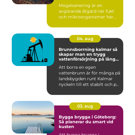
Mögelsanering är en
avgörande åtgärd när fukt
och mikroorganismer har...
04. aug
Brunnsborrning kalmar så
skapar man en trygg
vattenförsörjning på lång
sikt
Att borra en egen
vattenbrunn är för många på
landsbygden runt Kalmar
nyckeln till ett stabilt och p...
03. aug
Bygga brygga i Göteborg:
Så planerar du smart vid
kusten
Att bygga brygga i