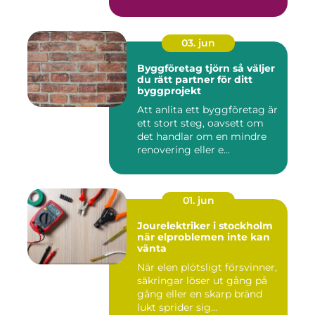
03. jun
Byggföretag tjörn så väljer
du rätt partner för ditt
byggprojekt
Att anlita ett byggföretag är
ett stort steg, oavsett om
det handlar om en mindre
renovering eller e...
01. jun
Jourelektriker i stockholm
när elproblemen inte kan
vänta
När elen plötsligt försvinner,
säkringar löser ut gång på
gång eller en skarp bränd
lukt sprider sig...