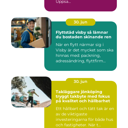
Uppsa...
30. jun
Flyttstäd visby så lämnar
du bostaden skinande ren
När en flytt närmar sig i
Visby är det mycket som ska
hinnas med: packning,
adressändring, flyttfirm...
30. jun
Takläggare jönköping
tryggt takbyte med fokus
på kvalitet och hållbarhet
Ett hållbart och tätt tak är en
av de viktigaste
investeringarna för både hus
och fastigheter. När t...