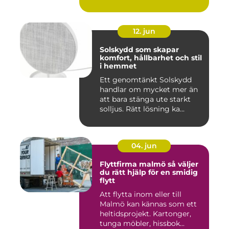
12. jun
Solskydd som skapar
komfort, hållbarhet och stil
i hemmet
Ett genomtänkt Solskydd
handlar om mycket mer än
att bara stänga ute starkt
solljus. Rätt lösning ka...
04. jun
Flyttfirma malmö så väljer
du rätt hjälp för en smidig
flytt
Att flytta inom eller till
Malmö kan kännas som ett
heltidsprojekt. Kartonger,
tunga möbler, hissbok...