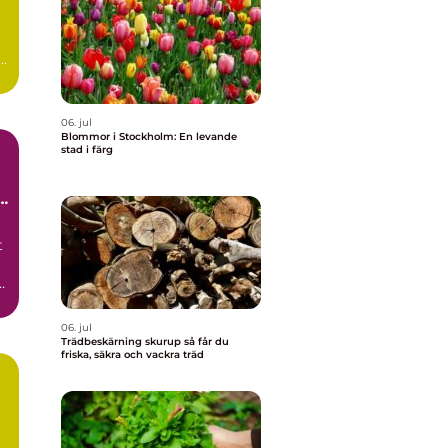
06. jul
Blommor i Stockholm: En levande
stad i färg
t
r
t
06. jul
Trädbeskärning skurup så får du
friska, säkra och vackra träd