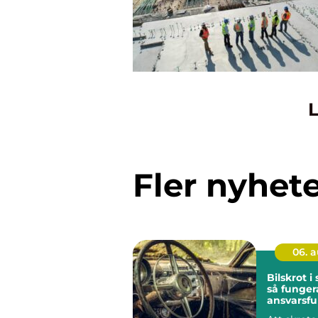
L
Fler nyhet
06. 
Bilskrot 
så funger
ansvarsful
bilskrotni