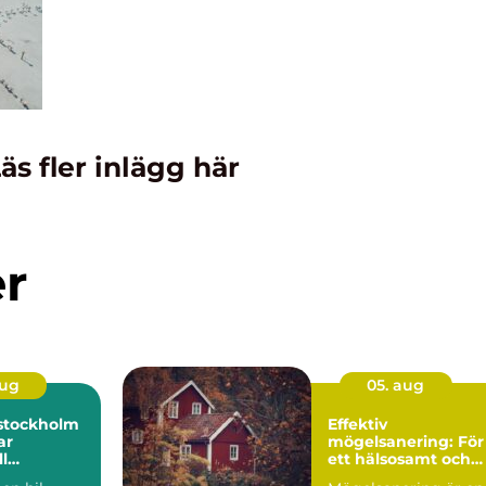
äs fler inlägg här
er
aug
05. aug
i stockholm
Effektiv
ar
mögelsanering: För
l
ett hälsosamt och
ng i
tryggt