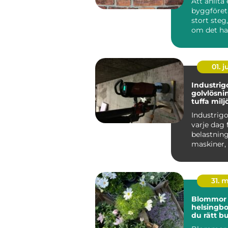
Att anlita 
byggföret
stort steg
om det ha
en mindre
eller e...
01. 
Industrigolv hål
golvlösni
tuffa milj
Industrigo
varje dag 
belastnin
maskiner, 
kemikalier, 
31. 
Blommor
helsingborg så v
du rätt bu
varje tillfä