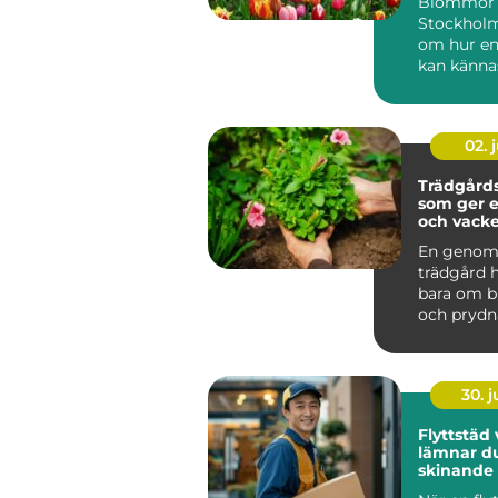
Blommor 
Stockholm
om hur en
kan känna
mjukare 
personlig g
02. j
Trädgårds
som ger e
och vacke
runt
En genom
trädgård h
bara om 
och prydn
Den påver
fastighet ..
30. 
Flyttstäd v
lämnar d
skinande