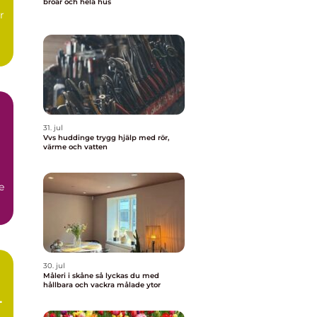
broar och hela hus
r
31. jul
Vvs huddinge trygg hjälp med rör,
värme och vatten
a
e
30. jul
Måleri i skåne så lyckas du med
hållbara och vackra målade ytor
h