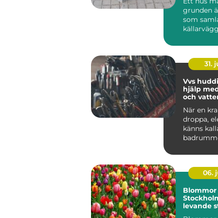
Ett hus må
grunden är
som samla
källarvägg
på mark ell
31. j
Vvs huddinge
hjälp med
och vatte
När en kra
droppa, e
känns kalla
badrumme
byggas om
plötsligt m
06. j
Blommor 
Stockhol
levande s