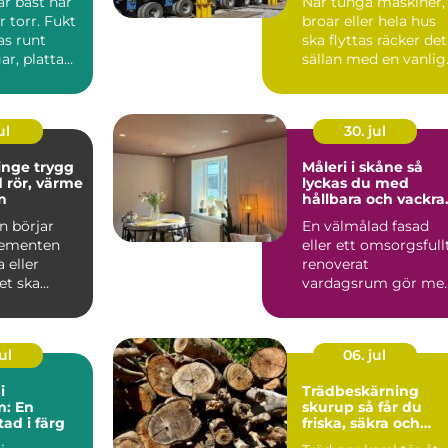
r bäst när
När tunga maskiner,
 torr. Fukt
broar eller hela hus
s runt
ska flyttas räcker det
ar, platta
sällan med en vanlig
er i lågp...
kranbil. Utrymm...
ul
30. jul
 trygg
Måleri i skåne så
 rör, värme
lyckas du med
n
hållbara och vackra
målade ytor
n börjar
En välmålad fasad
lementen
eller ett omsorgsfull
 eller
renoverat
t ska
vardagsrum gör me
 blir VVS
än att bara se trevlig
y...
ut. Fä...
ul
06. jul
i
Trädbeskärning
m: En
skurup så får du
tad i färg
friska, säkra och
vackra träd