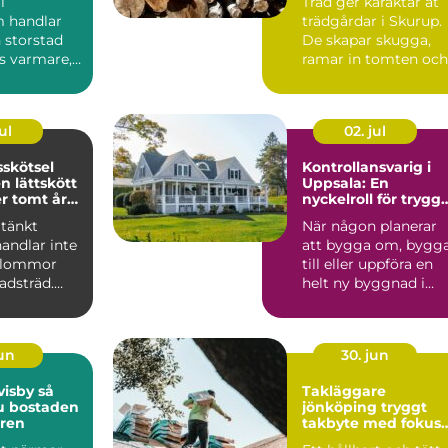
i
Träd ger karaktär åt
 handlar
trädgårdar i Skurup.
 storstad
De skapar skugga,
s varmare,
ramar in tomten och
och mer
kan bli en tillgång ...
e...
ul
02. jul
skötsel
Kontrollansvarig i
n lättskött
Uppsala: En
r tomt året
nyckelroll för trygg
byggprojekt
tänkt
När någon planerar
andlar inte
att bygga om, bygg
blommor
till eller uppföra en
adsträd.
helt ny byggnad i
kar hur en
Uppsa...
.
jun
30. jun
isby så
Takläggare
u bostaden
jönköping tryggt
 ren
takbyte med fokus
på kvalitet och