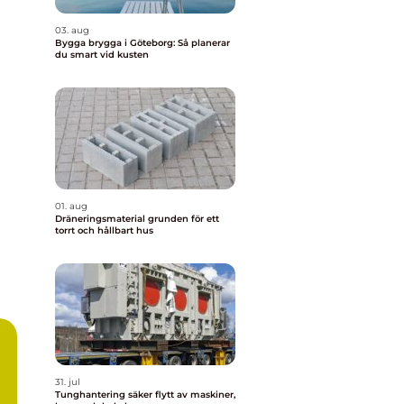
03. aug
Bygga brygga i Göteborg: Så planerar
du smart vid kusten
01. aug
Dräneringsmaterial grunden för ett
torrt och hållbart hus
31. jul
Tunghantering säker flytt av maskiner,