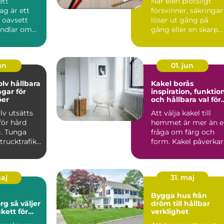
ett
När elen plötsligt
ag är ett
försvinner, säkringar
, oavsett
löser ut gång på
ndlar om
gång eller en skarp
 renovering
bränd lukt sprider
sig...
jun
01. jun
lbara
Kakel borås
ngar för
inspiration, funktio
öer
och hållbara val för
hemmet
lv utsätts
Att välja kakel till
för hård
hemmet är mer än e
g. Tunga
fråga om färg och
trucktrafik,
form. Kakel påverkar
spill o...
hur rummen använd
...
maj
31. maj
Bygga hus från
äljer
dröm till hållbar
kett för
verklighet
lle