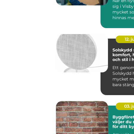
När en fly
sig i Visby
mycket s
hinnas me
packning,
adressänd
flyttfirm...
12. j
Solskydd
komfort, 
och stil 
Ett geno
Solskydd 
mycket me
bara stäng
solljus. Rä
ka...
03. 
Byggföreta
väljer du 
för ditt 