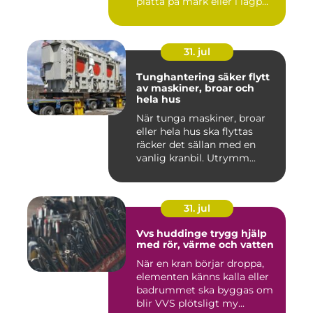
platta på mark eller i lågp...
31. jul
Tunghantering säker flytt
av maskiner, broar och
hela hus
När tunga maskiner, broar
eller hela hus ska flyttas
räcker det sällan med en
vanlig kranbil. Utrymm...
31. jul
Vvs huddinge trygg hjälp
med rör, värme och vatten
När en kran börjar droppa,
elementen känns kalla eller
badrummet ska byggas om
blir VVS plötsligt my...