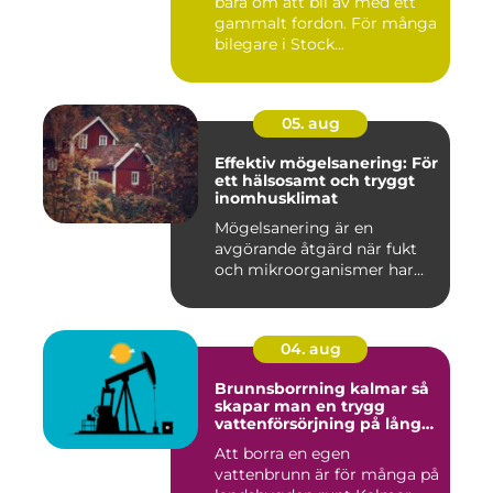
bara om att bli av med ett
gammalt fordon. För många
bilegare i Stock...
05. aug
Effektiv mögelsanering: För
ett hälsosamt och tryggt
inomhusklimat
Mögelsanering är en
avgörande åtgärd när fukt
och mikroorganismer har...
04. aug
Brunnsborrning kalmar så
skapar man en trygg
vattenförsörjning på lång
sikt
Att borra en egen
vattenbrunn är för många på