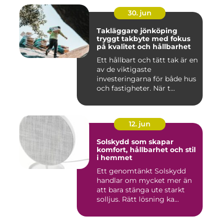
30. jun
Takläggare jönköping
tryggt takbyte med fokus
på kvalitet och hållbarhet
Ett hållbart och tätt tak är en
av de viktigaste
investeringarna för både hus
och fastigheter. När t...
12. jun
Solskydd som skapar
komfort, hållbarhet och stil
i hemmet
Ett genomtänkt Solskydd
handlar om mycket mer än
att bara stänga ute starkt
solljus. Rätt lösning ka...