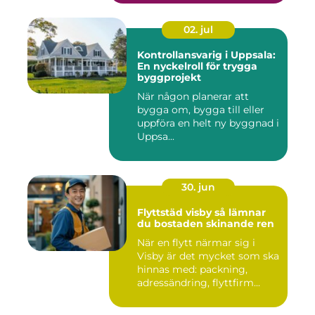
02. jul
Kontrollansvarig i Uppsala:
En nyckelroll för trygga
byggprojekt
När någon planerar att
bygga om, bygga till eller
uppföra en helt ny byggnad i
Uppsa...
30. jun
Flyttstäd visby så lämnar
du bostaden skinande ren
När en flytt närmar sig i
Visby är det mycket som ska
hinnas med: packning,
adressändring, flyttfirm...