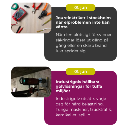
01. jun
Jourelektriker i stockholm
när elproblemen inte kan
vänta
När elen plötsligt försvinner,
säkringar löser ut gång på
gång eller en skarp bränd
lukt sprider sig...
01. jun
Industrigolv hållbara
golvlösningar för tuffa
miljöer
Industrigolv utsätts varje
dag för hård belastning.
Tunga maskiner, trucktrafik,
kemikalier, spill o...