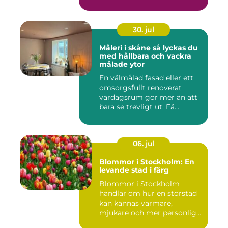
30. jul
Måleri i skåne så lyckas du
med hållbara och vackra
målade ytor
En välmålad fasad eller ett
omsorgsfullt renoverat
vardagsrum gör mer än att
bara se trevligt ut. Fä...
06. jul
Blommor i Stockholm: En
levande stad i färg
Blommor i Stockholm
handlar om hur en storstad
kan kännas varmare,
mjukare och mer personlig
ge...