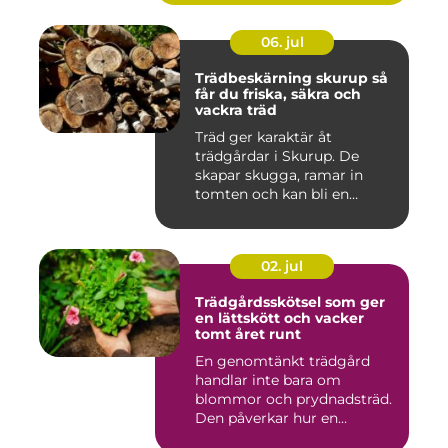
06. jul
Trädbeskärning skurup så
får du friska, säkra och
vackra träd
Träd ger karaktär åt
trädgårdar i Skurup. De
skapar skugga, ramar in
tomten och kan bli en
tillgång ...
02. jul
Trädgårdsskötsel som ger
en lättskött och vacker
tomt året runt
En genomtänkt trädgård
handlar inte bara om
blommor och prydnadsträd.
Den påverkar hur en
fastighet ...