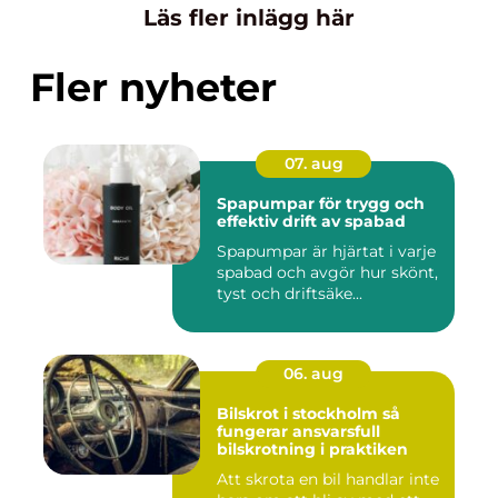
Läs fler inlägg här
Fler nyheter
07. aug
Spapumpar för trygg och
effektiv drift av spabad
Spapumpar är hjärtat i varje
spabad och avgör hur skönt,
tyst och driftsäke...
06. aug
Bilskrot i stockholm så
fungerar ansvarsfull
bilskrotning i praktiken
Att skrota en bil handlar inte