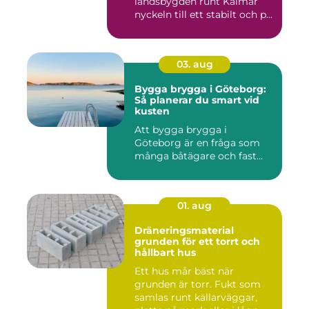
landsbygden runt Kalmar
nyckeln till ett stabilt och p...
03. aug
Bygga brygga i Göteborg:
Så planerar du smart vid
kusten
Att bygga brygga i
Göteborg är en fråga som
många båtägare och fast...
01. aug
Dräneringsmaterial
grunden för ett torrt och
hållbart hus
Ett hus mår bäst när
grunden är torr. Fukt som
samlas runt källarväggar,