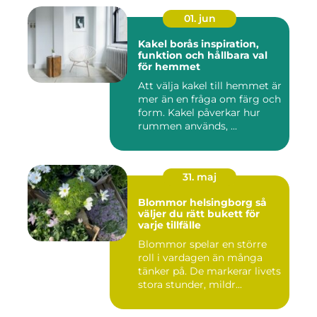
01. jun
Kakel borås inspiration,
funktion och hållbara val
för hemmet
Att välja kakel till hemmet är
mer än en fråga om färg och
form. Kakel påverkar hur
rummen används, ...
31. maj
Blommor helsingborg så
väljer du rätt bukett för
varje tillfälle
Blommor spelar en större
roll i vardagen än många
tänker på. De markerar livets
stora stunder, mildr...