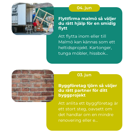
04. jun
Flyttfirma malmö så väljer
du rätt hjälp för en smidig
flytt
Att flytta inom eller till
Malmö kan kännas som ett
heltidsprojekt. Kartonger,
tunga möbler, hissbok...
03. jun
Byggföretag tjörn så väljer
du rätt partner för ditt
byggprojekt
Att anlita ett byggföretag är
ett stort steg, oavsett om
det handlar om en mindre
renovering eller e...