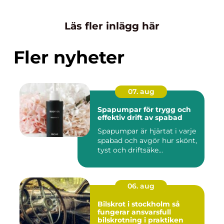
Läs fler inlägg här
Fler nyheter
07. aug
Spapumpar för trygg och
effektiv drift av spabad
Spapumpar är hjärtat i varje
spabad och avgör hur skönt,
tyst och driftsäke...
06. aug
Bilskrot i stockholm så
fungerar ansvarsfull
bilskrotning i praktiken