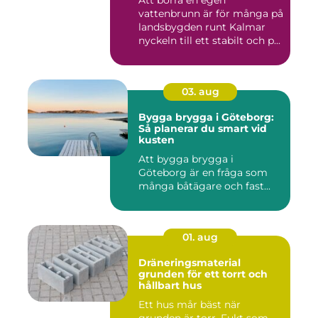
Att borra en egen
vattenbrunn är för många på
landsbygden runt Kalmar
nyckeln till ett stabilt och p...
03. aug
Bygga brygga i Göteborg:
Så planerar du smart vid
kusten
Att bygga brygga i
Göteborg är en fråga som
många båtägare och fast...
01. aug
Dräneringsmaterial
grunden för ett torrt och
hållbart hus
Ett hus mår bäst när