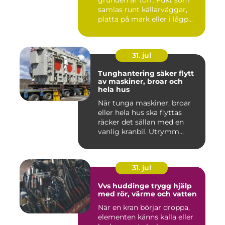
grunden är torr. Fukt som
samlas runt källarväggar,
platta på mark eller i lågp...
31. jul
Tunghantering säker flytt
av maskiner, broar och
hela hus
När tunga maskiner, broar
eller hela hus ska flyttas
räcker det sällan med en
vanlig kranbil. Utrymm...
31. jul
Vvs huddinge trygg hjälp
med rör, värme och vatten
När en kran börjar droppa,
elementen känns kalla eller