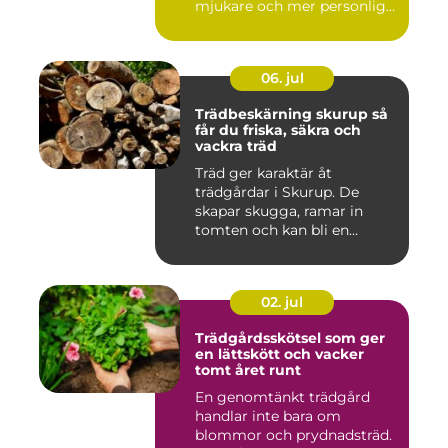
mjukare och mer personlig
ge...
06. jul
Trädbeskärning skurup så
får du friska, säkra och
vackra träd
Träd ger karaktär åt
trädgårdar i Skurup. De
skapar skugga, ramar in
tomten och kan bli en
tillgång ...
02. jul
Trädgårdsskötsel som ger
en lättskött och vacker
tomt året runt
En genomtänkt trädgård
handlar inte bara om
blommor och prydnadsträd.