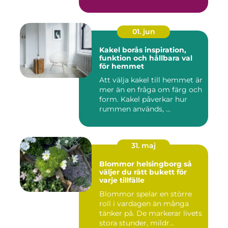
01. jun
Kakel borås inspiration,
funktion och hållbara val
för hemmet
Att välja kakel till hemmet är
mer än en fråga om färg och
form. Kakel påverkar hur
rummen används, ...
31. maj
Blommor helsingborg så
väljer du rätt bukett för
varje tillfälle
Blommor spelar en större
roll i vardagen än många
tänker på. De markerar livets
stora stunder, mildr...