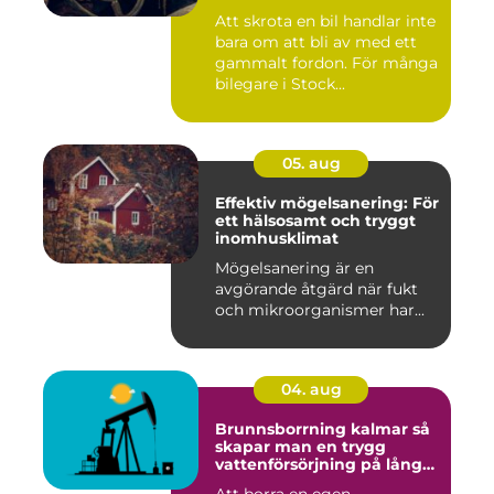
Att skrota en bil handlar inte
bara om att bli av med ett
gammalt fordon. För många
bilegare i Stock...
05. aug
Effektiv mögelsanering: För
ett hälsosamt och tryggt
inomhusklimat
Mögelsanering är en
avgörande åtgärd när fukt
och mikroorganismer har...
04. aug
Brunnsborrning kalmar så
skapar man en trygg
vattenförsörjning på lång
sikt