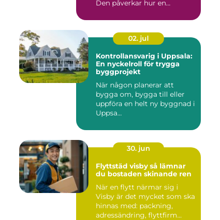
Den påverkar hur en
fastighet ...
02. jul
Kontrollansvarig i Uppsala:
En nyckelroll för trygga
byggprojekt
När någon planerar att
bygga om, bygga till eller
uppföra en helt ny byggnad i
Uppsa...
30. jun
Flyttstäd visby så lämnar
du bostaden skinande ren
När en flytt närmar sig i
Visby är det mycket som ska
hinnas med: packning,
adressändring, flyttfirm...