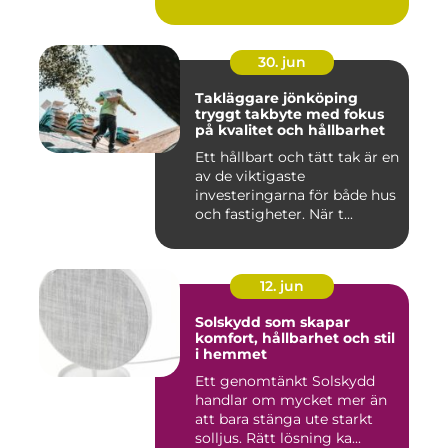
30. jun
Takläggare jönköping
tryggt takbyte med fokus
på kvalitet och hållbarhet
Ett hållbart och tätt tak är en
av de viktigaste
investeringarna för både hus
och fastigheter. När t...
12. jun
Solskydd som skapar
komfort, hållbarhet och stil
i hemmet
Ett genomtänkt Solskydd
handlar om mycket mer än
att bara stänga ute starkt
solljus. Rätt lösning ka...