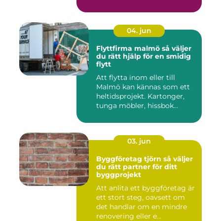
04. jun
Flyttfirma malmö så väljer
du rätt hjälp för en smidig
flytt
Att flytta inom eller till
Malmö kan kännas som ett
heltidsprojekt. Kartonger,
tunga möbler, hissbok...
03. jun
Byggföretag tjörn så väljer
du rätt partner för ditt
byggprojekt
Att anlita ett byggföretag är
ett stort steg, oavsett om
det handlar om en mindre
renovering eller e...