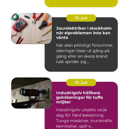
01. jun
Jourelektriker i stockholm
när elproblemen inte kan
vänta
När elen plötsligt försvinner,
säkringar löser ut gång på
gång eller en skarp bränd
lukt sprider sig...
01. jun
Industrigolv hållbara
golvlösningar för tuffa
miljöer
Industrigolv utsätts varje
dag för hård belastning.
Tunga maskiner, trucktrafik,
kemikalier, spill o...