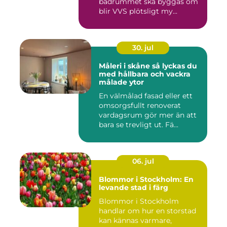
badrummet ska byggas om
blir VVS plötsligt my...
30. jul
Måleri i skåne så lyckas du
med hållbara och vackra
målade ytor
En välmålad fasad eller ett
omsorgsfullt renoverat
vardagsrum gör mer än att
bara se trevligt ut. Fä...
06. jul
Blommor i Stockholm: En
levande stad i färg
Blommor i Stockholm
handlar om hur en storstad
kan kännas varmare,