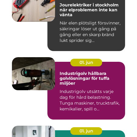
Jourelektriker i stockholm
när elproblemen inte kan
vänta
När elen plötsligt försvinner,
säkringar löser ut gång på
gång eller en skarp bränd
lukt sprider sig...
01. jun
Industrigolv hållbara
golvlösningar för tuffa
miljöer
Industrigolv utsätts varje
dag för hård belastning.
Tunga maskiner, trucktrafik,
kemikalier, spill o...
01. jun