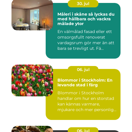
30. jul
Måleri i skåne så lyckas du
med hållbara och vackra
målade ytor
En välmålad fasad eller ett
omsorgsfullt renoverat
vardagsrum gör mer än att
bara se trevligt ut. Fä...
06. jul
Blommor i Stockholm: En
levande stad i färg
Blommor i Stockholm
handlar om hur en storstad
kan kännas varmare,
mjukare och mer personlig
ge...
06. jul