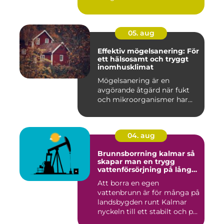
05. aug
Effektiv mögelsanering: För
ett hälsosamt och tryggt
inomhusklimat
Mögelsanering är en
avgörande åtgärd när fukt
och mikroorganismer har...
04. aug
Brunnsborrning kalmar så
skapar man en trygg
vattenförsörjning på lång
sikt
Att borra en egen
vattenbrunn är för många på
landsbygden runt Kalmar
nyckeln till ett stabilt och p...