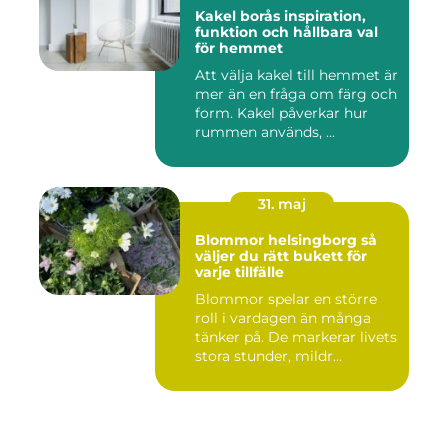
Kakel borås inspiration,
funktion och hållbara val
för hemmet
Att välja kakel till hemmet är
mer än en fråga om färg och
form. Kakel påverkar hur
rummen används, ...
31. maj
Blommor helsingborg så
väljer du rätt bukett för
varje tillfälle
Blommor spelar en större
roll i vardagen än många
tänker på. De markerar livets
stora stunder, mildr...