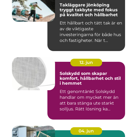
Takläggare jönköping
tryggt takbyte med fokus
på kvalitet och hållbarhet
Ett hållbart och tätt tak är en
av de viktigaste
investeringarna för både hus
och fastigheter. När t...
12. jun
Solskydd som skapar
komfort, hållbarhet och stil
i hemmet
Ett genomtänkt Solskydd
handlar om mycket mer än
att bara stänga ute starkt
solljus. Rätt lösning ka...
04. jun