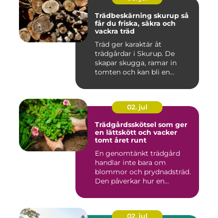
Trädbeskärning skurup så
får du friska, säkra och
vackra träd
Träd ger karaktär åt
trädgårdar i Skurup. De
skapar skugga, ramar in
tomten och kan bli en
tillgång ...
02. jul
Trädgårdsskötsel som ger
en lättskött och vacker
tomt året runt
En genomtänkt trädgård
handlar inte bara om
blommor och prydnadsträd.
Den påverkar hur en
fastighet ...
02. jul