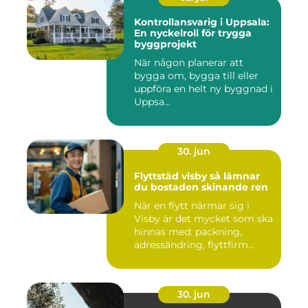
Kontrollansvarig i Uppsala:
En nyckelroll för trygga
byggprojekt
När någon planerar att
bygga om, bygga till eller
uppföra en helt ny byggnad i
Uppsa...
30. jun
Flyttstäd visby så lämnar
du bostaden skinande ren
När en flytt närmar sig i
Visby är det mycket som ska
hinnas med: packning,
adressändring, flyttfirm...
30. jun