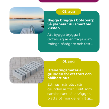
03. aug
Bygga brygga i Göteborg:
Så planerar du smart vid
kusten
Att bygga brygga i
Göteborg är en fråga som
många båtägare och fast...
01. aug
Dräneringsmaterial
grunden för ett torrt och
hållbart hus
Ett hus mår bäst när
grunden är torr. Fukt som
samlas runt källarväggar,
platta på mark eller i lågp...