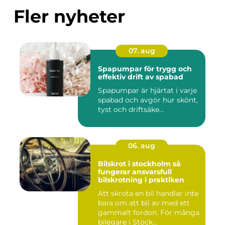
Fler nyheter
07. aug
Spapumpar för trygg och
effektiv drift av spabad
Spapumpar är hjärtat i varje
spabad och avgör hur skönt,
tyst och driftsäke...
06. aug
Bilskrot i stockholm så
fungerar ansvarsfull
bilskrotning i praktiken
Att skrota en bil handlar inte
bara om att bli av med ett
gammalt fordon. För många
bilegare i Stock...