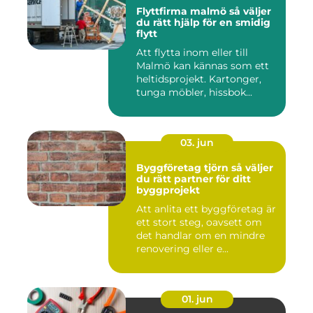
Flyttfirma malmö så väljer
du rätt hjälp för en smidig
flytt
Att flytta inom eller till
Malmö kan kännas som ett
heltidsprojekt. Kartonger,
tunga möbler, hissbok...
03. jun
Byggföretag tjörn så väljer
du rätt partner för ditt
byggprojekt
Att anlita ett byggföretag är
ett stort steg, oavsett om
det handlar om en mindre
renovering eller e...
01. jun