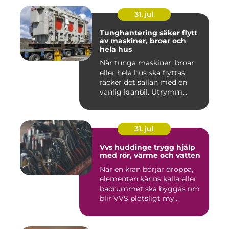
31. jul
Tunghantering säker flytt
av maskiner, broar och
hela hus
När tunga maskiner, broar
eller hela hus ska flyttas
räcker det sällan med en
vanlig kranbil. Utrymm...
31. jul
Vvs huddinge trygg hjälp
med rör, värme och vatten
När en kran börjar droppa,
elementen känns kalla eller
badrummet ska byggas om
blir VVS plötsligt my...